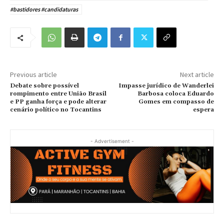
#bastidores #candidaturas
Previous article
Next article
Debate sobre possível
Impasse jurídico de Wanderlei
rompimento entre União Brasil
Barbosa coloca Eduardo
e PP ganha força e pode alterar
Gomes em compasso de
cenário político no Tocantins
espera
- Advertisement -