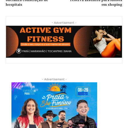
oficializa construção de
reserva assentos para idosos
hospitais
em shoping
- Advertisement -
- Advertisement -