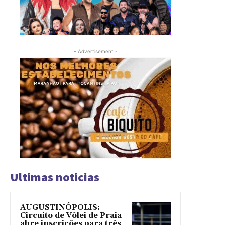
- Advertisement -
Ultimas noticias
AUGUSTINÓPOLIS:
Circuito de Vôlei de Praia
abre inscrições para três