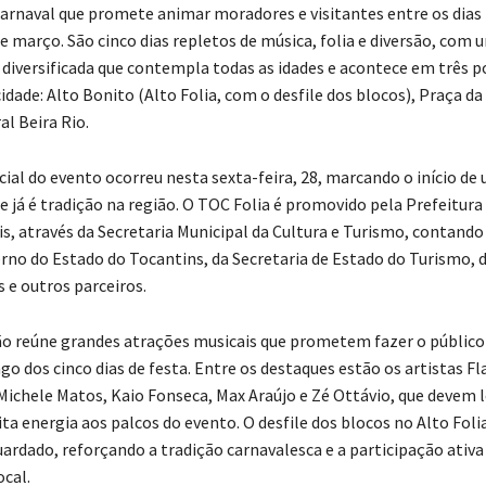
Carnaval que promete animar moradores e visitantes entre os dias 
de março. São cinco dias repletos de música, folia e diversão, com 
iversificada que contempla todas as idades e acontece em três 
cidade: Alto Bonito (Alto Folia, com o desfile dos blocos), Praça da 
l Beira Rio.
cial do evento ocorreu nesta sexta-feira, 28, marcando o início de
e já é tradição na região. O TOC Folia é promovido pela Prefeitura
s, através da Secretaria Municipal da Cultura e Turismo, contand
rno do Estado do Tocantins, da Secretaria de Estado do Turismo,
e outros parceiros.
 reúne grandes atrações musicais que prometem fazer o público 
ngo dos cinco dias de festa. Entre os destaques estão os artistas Fl
Michele Matos, Kaio Fonseca, Max Araújo e Zé Ottávio, que devem 
ta energia aos palcos do evento. O desfile dos blocos no Alto Foli
dado, reforçando a tradição carnavalesca e a participação ativa
cal.