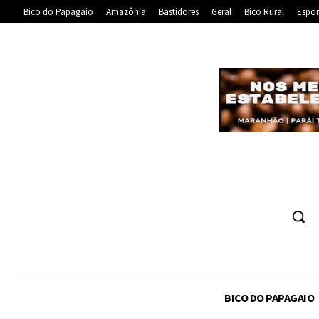
Bico do Papagaio
Amazônia
Bastidores
Geral
Bico Rural
Espor
BICO DO PAPAGAIO