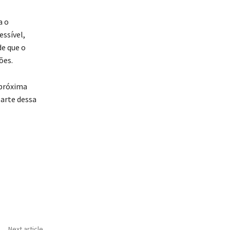
a o
ssível,
de que o
ões.
 próxima
parte dessa
Next article