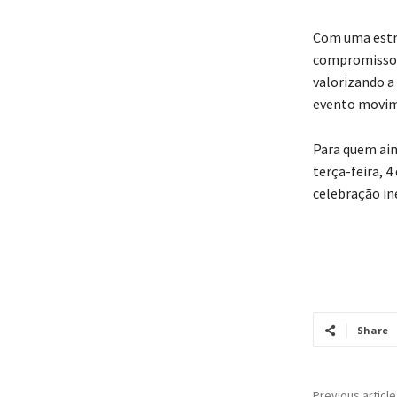
Com uma estru
compromisso d
valorizando a 
evento movime
Para quem ain
terça-feira, 
celebração in
Share
Previous article