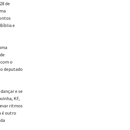
28 de
uma
pontos
Bíblia e
 uma
 de
o com o
 do deputado
dançar e se
avinha, KF,
levar ritmos
a é outro
 da