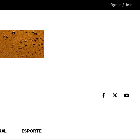
Sign in / Join
RAL
ESPORTE