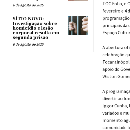
TOC Folia, o 
6 de agosto de 2026
fevereiro e 4 
programação d
SÍTIO NOVO:
Investigação sobre
principais da 
homicídio e lesão
Espaço Cultura
corporal resulta em
segunda prisão
6 de agosto de 2026
A abertura ofi
celebração qu
Tocantinópoli
apoio do Gove
Wiston Gomes 
A programação
divertir ao lo
Iggor Cunha, 
variados e mui
momento aguar
comunidade lo