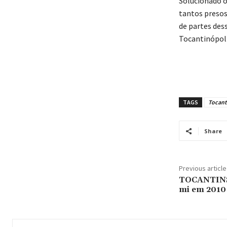
Solucionado o
tantos presos.
de partes dess
Tocantinópoli
TAGS
Tocant
Share
Previous article
TOCANTINS:
mi em 2010