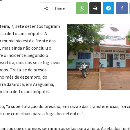
Share
feira, 7, sete detentos fugiram
ica de Tocantinópolis. A
do município está a frente das
, mas ainda não concluiu o
re o incidente. Segundo o
o Lira, dois dos sete fugitivos
dos. Trata-se de presos
 no mês de dezembro, do
arra da Grota, em Araguaína,
nciária de Tocantinópolis.
do, “a superlotação do presídio, em razão das transferências, foi
s que contribuiu para a fuga dos detentos”.
antou que os presos serraram as selas para a fuga. A sela dos fugi