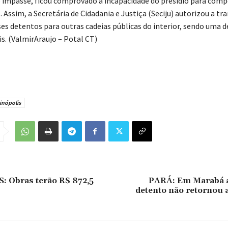
 impasse, ficou comprovado a incapacidade do presídio para comp
 Assim, a Secretária de Cidadania e Justiça (Seciju) autorizou a tr
es detentos para outras cadeias públicas do interior, sendo uma d
s. (ValmirAraujo – Potal CT)
inópolis
 Obras terão R$ 872,5
PARÁ: Em Marabá 
detento não retornou 