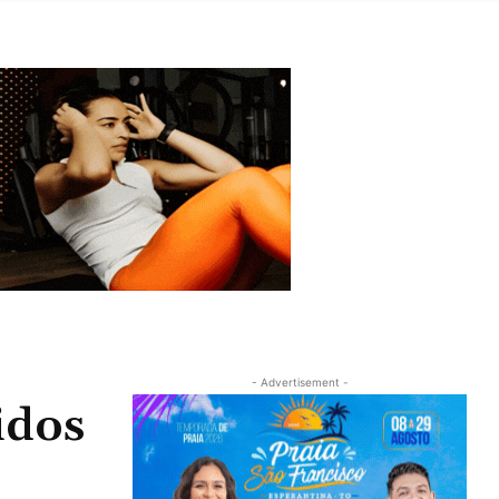
- Advertisement -
idos