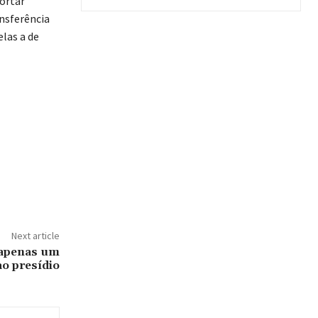
ortar
ansferência
elas a de
Next article
apenas um
ao presídio