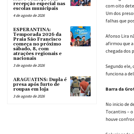
recepção especial nas
com oito dete
escolas municipais
Um dos presos
4 de agosto de 2026
falhas que pos
ESPERANTINA:
Temporada 2026 da
Afonso Lira n
Praia São Francisco
afirmou que a
começa no próximo
sábado, 8, com
chegada dos p
atrações regionais e
nacionais
3 de agosto de 2026
Segundo ele, 
funciona a del
ARAGUATINS: Dupla é
presa após furto de
Barra da Gro
roupas em loja
3 de agosto de 2026
No inicio de 
Tocantins – o
houve confron