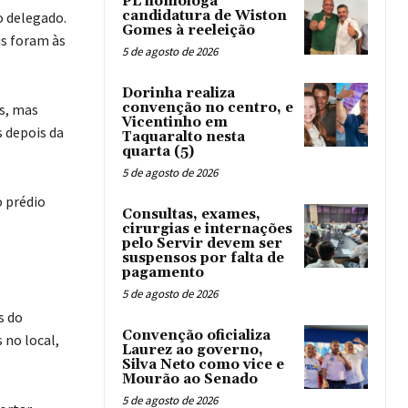
PL homologa
candidatura de Wiston
o delegado.
Gomes à reeleição
is foram às
5 de agosto de 2026
Dorinha realiza
convenção no centro, e
s, mas
Vicentinho em
s depois da
Taquaralto nesta
quarta (5)
5 de agosto de 2026
o prédio
Consultas, exames,
cirurgias e internações
pelo Servir devem ser
suspensos por falta de
pagamento
5 de agosto de 2026
s do
Convenção oficializa
 no local,
Laurez ao governo,
Silva Neto como vice e
Mourão ao Senado
5 de agosto de 2026