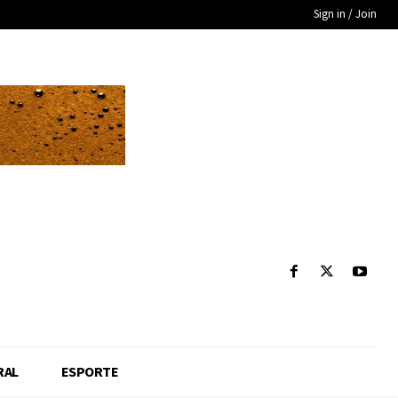
Sign in / Join
RAL
ESPORTE