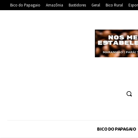
Bico do Papagaio
Amazônia
Bastidores
Geral
Bico Rural
Espor
BICO DO PAPAGAIO