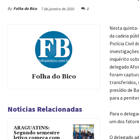
By
Folha do Bico
7 de janeiro de 2010
0
Nesta quinta-
da cadeia públ
Polícia Civil 
investigações
inquérito sob
delegado Afons
foram captura
Folha do Bico
transferidos,
presídio de B
para a penite
Noticias Relacionadas
Para o delega
um dos fatore
ARAGUATINS:
Segundo semestre
O delegado adi
letivo começa com