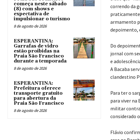
começa neste sábado
correndo da 
(8) com shows e
expectativa de
praticamente 
impulsionar o turismo
armamento par
8 de agosto de 2026
depoimento, o
ESPERANTINA:
Do depoimento
Garrafas de vidro
estão proibidas na
jornal com se
Praia São Francisco
durante a temporada
e adolescênci
8 de agosto de 2026
A Bacaba serv
clandestino P
ESPERANTINA:
Prefeitura oferece
Para ter o sar
transporte gratuito
para abertura da
para viver na
Praia São Francisco
militar contra
8 de agosto de 2026
considerado o
Flávio confir
casa na Bacab