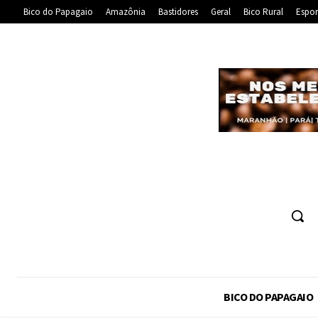
Bico do Papagaio
Amazônia
Bastidores
Geral
Bico Rural
Espor
BICO DO PAPAGAIO