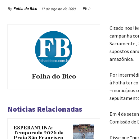
By
Folha do Bico
17 de agosto de 2009
0
Citado nos li
campanha cont
Sacramento, 7
supostos dano
amazônica.
Por intermédio
Folha do Bico
à Folha ter c
–municípios o
sepultamento
Noticias Relacionadas
Em 4 de setem
Comissão de 
ESPERANTINA:
Temporada 2026 da
Disse que “nu
Praia São Francisco