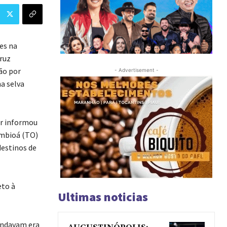
es na
ruz
ão por
- Advertisement -
a selva
ar informou
ambioá (TO)
destinos de
eto à
Ultimas noticias
 andavam era