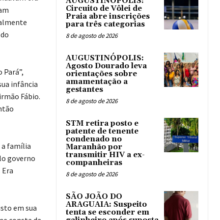
AUGUSTINÓPOLIS:
Circuito de Vôlei de
vam
Praia abre inscrições
ealmente
para três categorias
 do
8 de agosto de 2026
AUGUSTINÓPOLIS:
Agosto Dourado leva
 Pará”,
orientações sobre
amamentação a
sua infância
gestantes
irmão Fábio.
8 de agosto de 2026
então
STM retira posto e
patente de tenente
condenado no
 a família
Maranhão por
transmitir HIV a ex-
elo governo
companheiras
 Era
8 de agosto de 2026
SÃO JOÃO DO
ARAGUAIA: Suspeito
isto em sua
tenta se esconder em
ome consta da