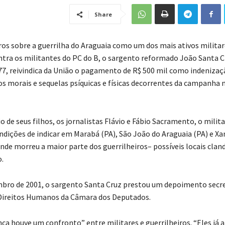
Share
vros sobre a guerrilha do Araguaia como um dos mais ativos militar
ra os militantes do PC do B, o sargento reformado João Santa C
7, reivindica da União o pagamento de R$ 500 mil como indenizaç
s morais e sequelas psíquicas e físicas decorrentes da campanha n
 de seus filhos, os jornalistas Flávio e Fábio Sacramento, o milit
ondições de indicar em Marabá (PA), São João do Araguaia (PA) e X
nde morreu a maior parte dos guerrilheiros– possíveis locais clan
.
bro de 2001, o sargento Santa Cruz prestou um depoimento secr
Direitos Humanos da Câmara dos Deputados.
nca houve um confronto” entre militares e guerrilheiros. “Eles já