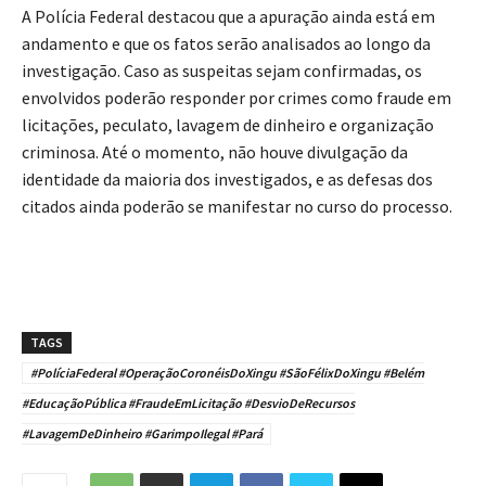
A Polícia Federal destacou que a apuração ainda está em
andamento e que os fatos serão analisados ao longo da
investigação. Caso as suspeitas sejam confirmadas, os
envolvidos poderão responder por crimes como fraude em
licitações, peculato, lavagem de dinheiro e organização
criminosa. Até o momento, não houve divulgação da
identidade da maioria dos investigados, e as defesas dos
citados ainda poderão se manifestar no curso do processo.
TAGS
#PolíciaFederal #OperaçãoCoronéisDoXingu #SãoFélixDoXingu #Belém
#EducaçãoPública #FraudeEmLicitação #DesvioDeRecursos
#LavagemDeDinheiro #GarimpoIlegal #Pará