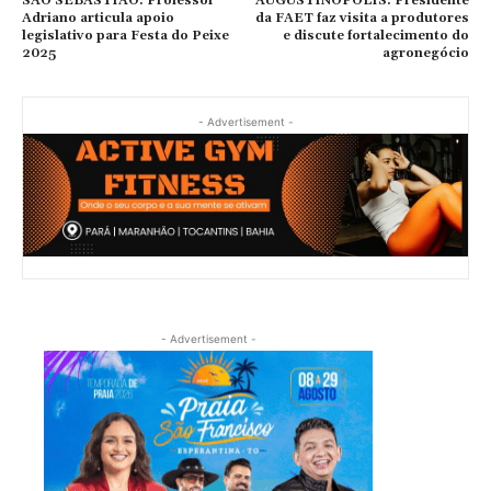
SÃO SEBASTIÃO: Professor
AUGUSTINÓPOLIS: Presidente
Adriano articula apoio
da FAET faz visita a produtores
legislativo para Festa do Peixe
e discute fortalecimento do
2025
agronegócio
- Advertisement -
- Advertisement -