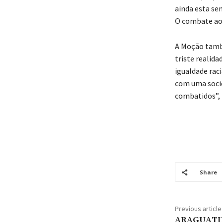
ainda esta se
O combate ao 
A Moção també
triste realid
igualdade rac
com uma socie
combatidos”, 
Share
Previous article
ARAGUATINS