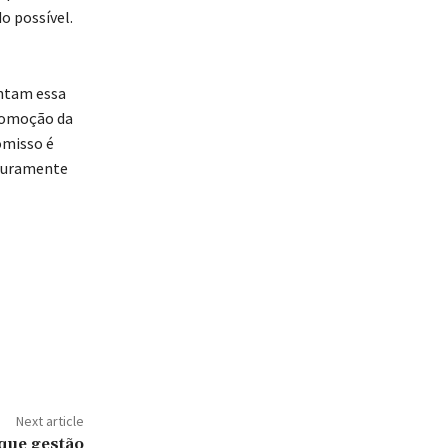
o possível.
entam essa
romoção da
omisso é
 duramente
Next article
que gestão