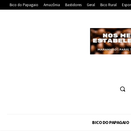
Bico do Papagaio
Amazônia
Bastidores
Geral
Bico Rural
Espor
BICO DO PAPAGAIO