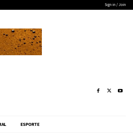
Sign in / Join
RAL
ESPORTE