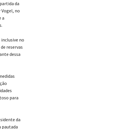
partida da
 Vogel, no
e a
s.
 inclusive no
 de reservas
iante dessa
 medidas
ação
idades
toso para
esidente da
a pautada