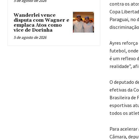
5 de agosto de 2026
contra os atos
Copa Libertad
Wanderlei vence
Paraguai, no 
disputa com Wagner e
emplaca Atos como
discriminação
vice de Dorinha
5 de agosto de 2026
Ayres reforça 
futebol, onde
é um reflexo 
realidade”, a
O deputado de
efetivas da C
Brasileira de 
esportivas at
todos os atle
Para acelerar
Câmara, deput