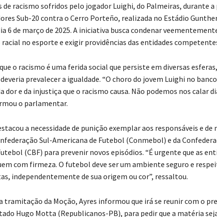
 de racismo sofridos pelo jogador Luighi, do Palmeiras, durante a 
ores Sub-20 contra o Cerro Porteño, realizada no Estádio Gunther
dia 6 de março de 2025. A iniciativa busca condenar veementement
 racial no esporte e exigir providências das entidades competente
que o racismo é uma ferida social que persiste em diversas esferas,
 deveria prevalecer a igualdade. “O choro do jovem Luighi no banco
da dor e da injustiça que o racismo causa. Não podemos nos calar d
firmou o parlamentar.
stacou a necessidade de punição exemplar aos responsáveis e de
onfederação Sul-Americana de Futebol (Conmebol) e da Confeder
Futebol (CBF) para prevenir novos episódios. “É urgente que as ent
uem com firmeza. O futebol deve ser um ambiente seguro e respei
tas, independentemente de sua origem ou cor”, ressaltou.
 a tramitação da Moção, Ayres informou que irá se reunir com o pr
ado Hugo Motta (Republicanos-PB), para pedir que a matéria sej