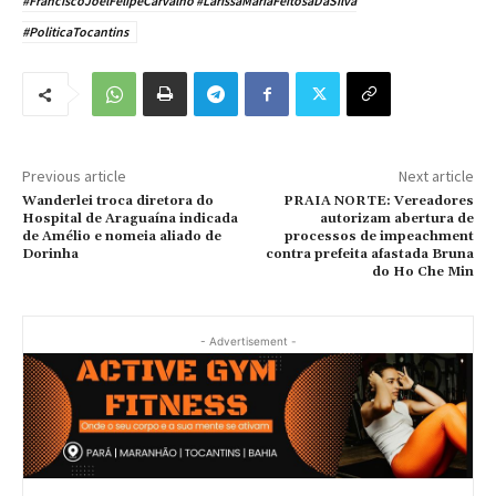
#FranciscoJoelFelipeCarvalho #LarissaMariaFeitosaDaSilva
#PoliticaTocantins
Previous article
Next article
Wanderlei troca diretora do
PRAIA NORTE: Vereadores
Hospital de Araguaína indicada
autorizam abertura de
de Amélio e nomeia aliado de
processos de impeachment
Dorinha
contra prefeita afastada Bruna
do Ho Che Min
- Advertisement -