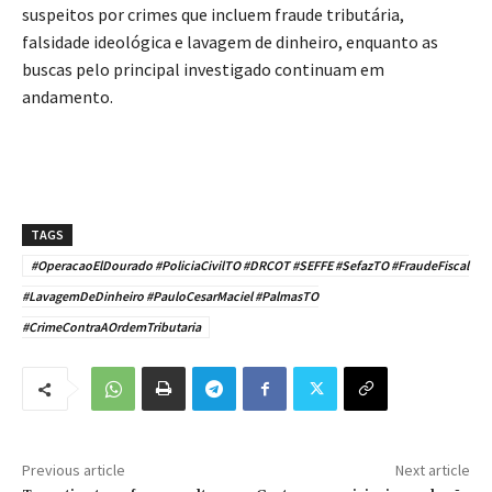
suspeitos por crimes que incluem fraude tributária,
falsidade ideológica e lavagem de dinheiro, enquanto as
buscas pelo principal investigado continuam em
andamento.
TAGS
#OperacaoElDourado #PoliciaCivilTO #DRCOT #SEFFE #SefazTO #FraudeFiscal
#LavagemDeDinheiro #PauloCesarMaciel #PalmasTO
#CrimeContraAOrdemTributaria
Previous article
Next article