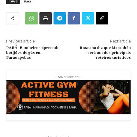
TAGS
Pará
Previous article
Next article
PARÁ: Bombeiros apreende
Roseana diz que Maranhão
botijões de gás em
será um dos principais
Parauapebas
roteiros turísticos
- Advertisement -