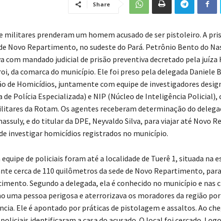
Share
is e militares prenderam um homem acusado de ser pistoleiro. A pri
de Novo Repartimento, no sudeste do Pará. Petrônio Bento do N
va com mandado judicial de prisão preventiva decretado pela juíza
roi, da comarca do município. Ele foi preso pela delegada Daniele 
isão de Homicídios, juntamente com equipe de investigadores desig
 de Polícia Especializada) e NIP (Núcleo de Inteligência Policial)
militares da Rotam. Os agentes receberam determinação do delega
ssuly, e do titular da DPE, Neyvaldo Silva, para viajar até Novo 
de investigar homicídios registrados no município.
 equipe de policiais foram até a localidade de Tuerê 1, situada na e
stante cerca de 110 quilômetros da sede de Novo Repartimento, par
imento. Segundo a delegada, ela é conhecido no município e nas c
 uma pessoa perigosa e aterrorizava os moradores da região por
ncia. Ele é apontado por práticas de pistolagem e assaltos. Ao che
 policiais identificaram a casa do acusado. O local foi cercado. Log