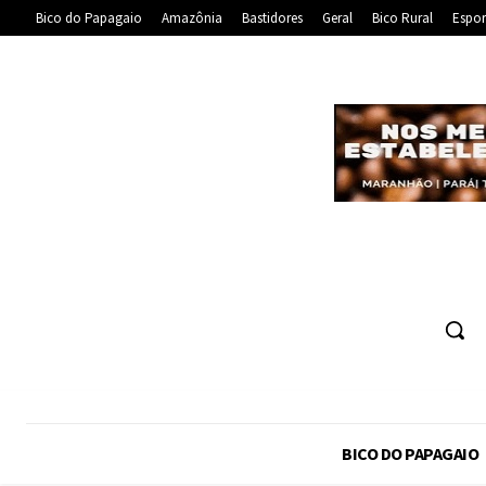
Bico do Papagaio
Amazônia
Bastidores
Geral
Bico Rural
Espor
BICO DO PAPAGAIO