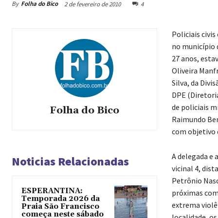
By
Folha do Bico
2 de fevereiro de 2010
4
Policiais civ
no município 
27 anos, esta
Oliveira Manf
Silva, da Div
DPE (Diretoria
de policiais 
Folha do Bico
Raimundo Bena
com objetivo 
A delegada e a
Noticias Relacionadas
vicinal 4, di
Petrônio Nasc
ESPERANTINA:
próximas como
Temporada 2026 da
extrema violê
Praia São Francisco
começa neste sábado
localidade, os