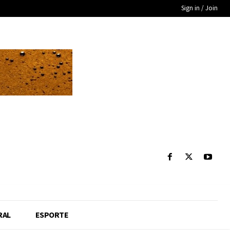
Sign in / Join
RAL
ESPORTE