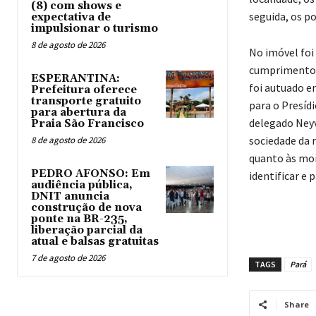
(8) com shows e
seguida, os po
expectativa de
impulsionar o turismo
8 de agosto de 2026
No imóvel foi
cumprimento 
ESPERANTINA:
foi autuado e
Prefeitura oferece
transporte gratuito
para o Presídi
para abertura da
delegado Neyva
Praia São Francisco
sociedade da r
8 de agosto de 2026
quanto às mor
PEDRO AFONSO: Em
identificar e 
audiência pública,
DNIT anuncia
construção de nova
ponte na BR-235,
liberação parcial da
atual e balsas gratuitas
7 de agosto de 2026
TAGS
Pará
Share