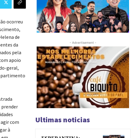
são ocorreu
ascimento,
 Helena de
- Advertisement -
Bentes da
nados pela
, com apoio
do-geral,
Repartimento
strada
a prender
idades
Ultimas noticias
 agir com
gar à
o em