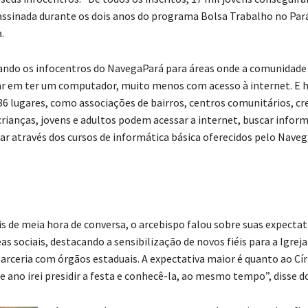
assinada durante os dois anos do programa Bolsa Trabalho no Par
.
ndo os infocentros do NavegaPará para áreas onde a comunidade
r em ter um computador, muito menos com acesso à internet. E ho
86 lugares, como associações de bairros, centros comunitários, cr
 crianças, jovens e adultos podem acessar a internet, buscar infor
zar através dos cursos de informática básica oferecidos pelo Naveg
 de meia hora de conversa, o arcebispo falou sobre suas expectat
s sociais, destacando a sensibilização de novos fiéis para a Igreja
arceria com órgãos estaduais. A expectativa maior é quanto ao Cír
e ano irei presidir a festa e conhecê-la, ao mesmo tempo”, disse d