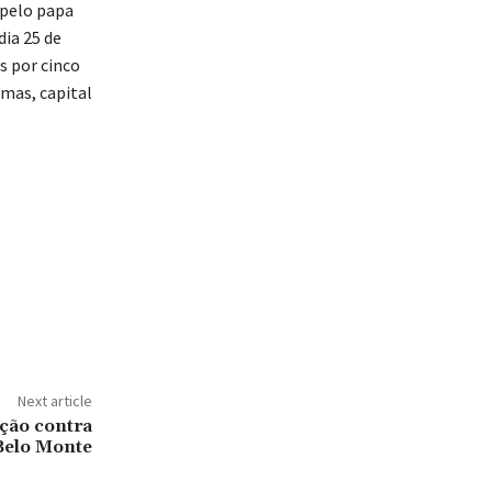
 pelo papa
dia 25 de
s por cinco
lmas, capital
Next article
ção contra
Belo Monte