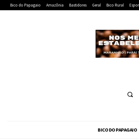
Bico do Papagaio
Amazônia
Bastidores
Geral
Bico Rural
Espor
BICO DO PAPAGAIO