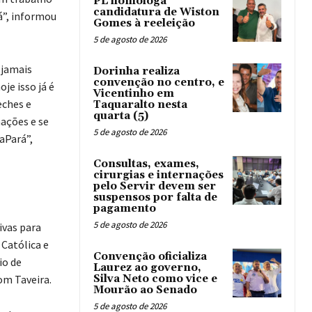
PL homologa
candidatura de Wiston
á”, informou
Gomes à reeleição
5 de agosto de 2026
 jamais
Dorinha realiza
convenção no centro, e
je isso já é
Vicentinho em
eches e
Taquaralto nesta
quarta (5)
mações e se
5 de agosto de 2026
aPará”,
Consultas, exames,
cirurgias e internações
pelo Servir devem ser
suspensos por falta de
pagamento
5 de agosto de 2026
ivas para
 Católica e
Convenção oficializa
io de
Laurez ao governo,
om Taveira.
Silva Neto como vice e
Mourão ao Senado
5 de agosto de 2026