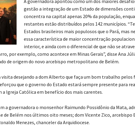
A governadora apontou como um dos maiores desafios
gestão a integração de um Estado de dimensões conti
concentra na capital apenas 20% da população, enqu
restantes estão distribuídos pelos 142 municípios. “
Estados brasileiros mais populosos que o Pará, mas
essa característica de maior concentração populacion
interior, e ainda com o diferencial de que não se atrav
arro, por exemplo, como acontece em Minas Gerais”, disse Ana Júli
ado de origem do novo arcebispo metropolitano de Belém.
a visita desejando a dom Alberto que faça um bom trabalho pelos f
reforçou que o governo do Estado estará sempre presente para rea
 a Igreja Católica em benefício dos mais carentes.
 a governadora o monsenhor Raimundo Possidônio da Mata, adm
se de Belém nos últimos oito meses; dom Vicente Zico, arcebispo 
Ronaldo Menezes, chanceler da Arquidiocese.