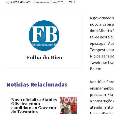
By
Folha do Bico
4 de fevereiro de 2010
1
A governadora
novo arcebis
dom Alberto T
tarde desta qu
episcopal. Ap
Tempesta para
Rio de Janeir
Folha do Bico
Taveira se tr
Belém.
Ana Júlia Car
Noticias Relacionadas
ensinamentos 
precisam. Ela
Novo oficializa Ataídes
a construção 
Oliveira como
atendimento a
candidato ao Governo
do Tocantins
NavegaPará e 