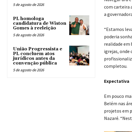
5 de agosto de 2026
com carteira 
a governadora
PL homologa
candidatura de Wiston
Gomes à reeleição
“Estamos leva
5 de agosto de 2026
poderia sonha
realidade em 
União Progressista e
igrejas, onde
PL concluem atos
jurídicos antes da
profissionali
convenção pública
completou.
5 de agosto de 2026
Expectativa
Em pouco mais
Belém nas área
projetos em p
Nazaré. “Nest