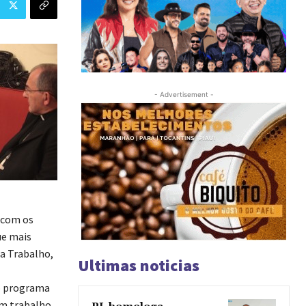
- Advertisement -
 com os
ue mais
sa Trabalho,
Ultimas noticias
do programa
am trabalho