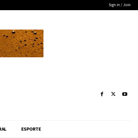
Sign in / Join
RAL
ESPORTE