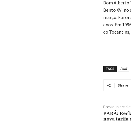
Dom Alberto T
Bento XVI no 
março. Foi or
anos. Em 1996
do Tocantins,
TAGS
Pará
Share
Previous article
PARÁ: Rec
nova tarifa