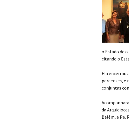
o Estado de c
citando o Est
Ela encerrou 
paraenses, e 
conjuntas com
Acompanharam
da Arquidioce
Belém, e Pe. 