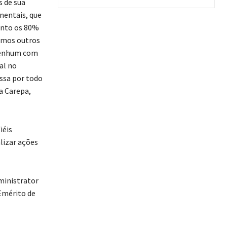
 de sua
nentais, que
anto os 80%
Temos outros
 nenhum com
al no
essa por todo
a Carepa,
iéis
lizar ações
inistrator
Emérito de