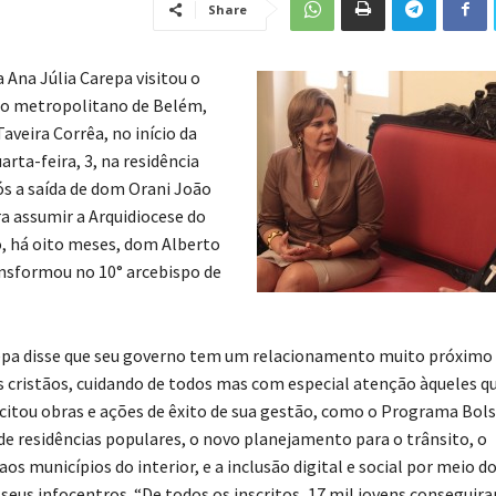
Share
 Ana Júlia Carepa visitou o
po metropolitano de Belém,
aveira Corrêa, no início da
arta-feira, 3, na residência
ós a saída de dom Orani João
 assumir a Arquidiocese do
o, há oito meses, dom Alberto
ansformou no 10° arcebispo de
epa disse que seu governo tem um relacionamento muito próximo
cristãos, cuidando de todos mas com especial atenção àqueles q
 citou obras e ações de êxito de sua gestão, como o Programa Bol
de residências populares, o novo planejamento para o trânsito, o
os municípios do interior, e a inclusão digital e social por meio 
seus infocentros. “De todos os inscritos, 17 mil jovens conseguir