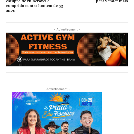
estupro de vulnerável é
para vender mais
cumprido contra homem de 53
anos
- Advertisement -
- Advertisement -