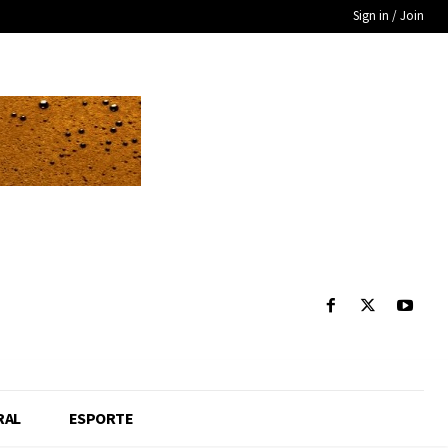
Sign in / Join
RAL
ESPORTE