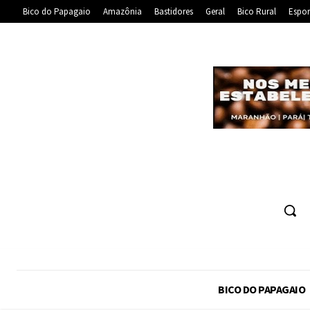
Bico do Papagaio
Amazônia
Bastidores
Geral
Bico Rural
Espor
BICO DO PAPAGAIO