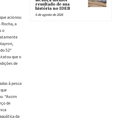
alcança melhor
resultado de sua
história no IDEB
6 de agosto de 2026
 que acionou
 Rocha, a
s o
diatamente
Nayron,
 do 52º
statou que o
ndições de
adas à pesca
 que
o. “Assim
rço de
esca
aquática da