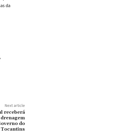
as da
e
Next article
l receberá
e drenagem
Governo do
Tocantins