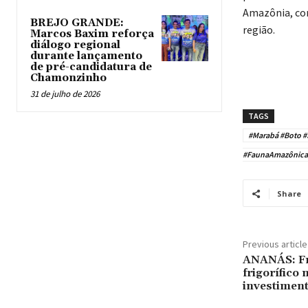
Amazônia, com
BREJO GRANDE:
região.
Marcos Baxim reforça
diálogo regional
durante lançamento
de pré-candidatura de
Chamonzinho
31 de julho de 2026
TAGS
#Marabá #Boto #
#FaunaAmazônica 
Share
Previous article
ANANÁS: Fr
frigorífico 
investiment