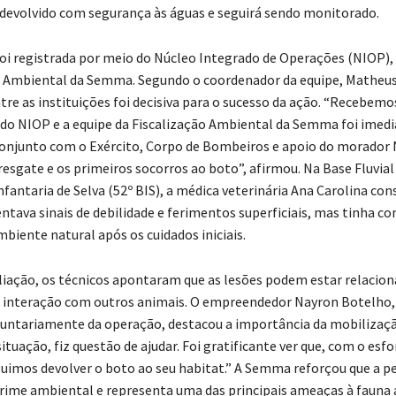
devolvido com segurança às águas e seguirá sendo monitorado.
foi registrada por meio do Núcleo Integrado de Operações (NIOP),
o Ambiental da Semma. Segundo o coordenador da equipe, Matheus
tre as instituições foi decisiva para o sucesso da ação. “Recebemo
do NIOP e a equipe da Fiscalização Ambiental da Semma foi ime
conjunto com o Exército, Corpo de Bombeiros e apoio do morador 
resgate e os primeiros socorros ao boto”, afirmou. Na Base Fluvial
fantaria de Selva (52º BIS), a médica veterinária Ana Carolina con
ntava sinais de debilidade e ferimentos superficiais, mas tinha co
biente natural após os cuidados iniciais.
liação, os técnicos apontaram que as lesões podem estar relacion
à interação com outros animais. O empreendedor Nayron Botelho,
luntariamente da operação, destacou a importância da mobilizaçã
ituação, fiz questão de ajudar. Foi gratificante ver que, com o esfo
uimos devolver o boto ao seu habitat.” A Semma reforçou que a p
crime ambiental e representa uma das principais ameaças à fauna 