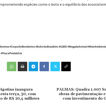
prometendo espécies como o boto e o equilíbrio dos ecossistem
Semma #CorpoDeBombeiros #ExércitoBrasileiro #52BIS #ResgateAnimal #MeioAmbient
#PescaPredatória
igotins inaugura
PALMAS: Quadra 1.007 Su
nesta terça, 30, com
obras de pavimentação 
o de R$ 20,4 milhões
com investimento do 