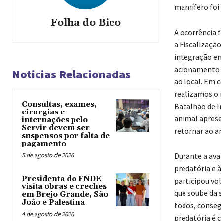
mamífero foi 
Folha do Bico
A ocorrência 
a Fiscalizaçã
integração en
acionamento 
Noticias Relacionadas
ao local. Em 
realizamos o 
Consultas, exames,
Batalhão de In
cirurgias e
animal aprese
internações pelo
Servir devem ser
retornar ao am
suspensos por falta de
pagamento
5 de agosto de 2026
Durante a ava
predatória e 
Presidenta do FNDE
participou vo
visita obras e creches
que soube da s
em Brejo Grande, São
João e Palestina
todos, conseg
4 de agosto de 2026
predatória é 