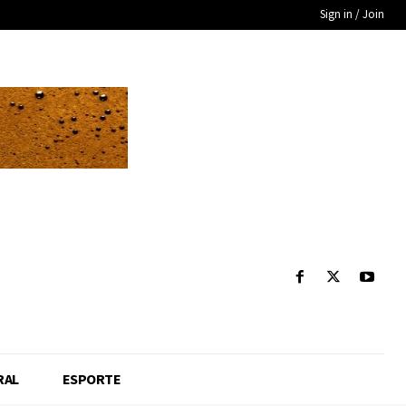
Sign in / Join
RAL
ESPORTE