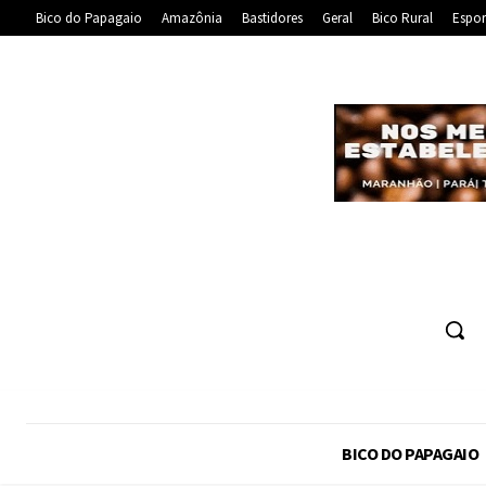
Bico do Papagaio
Amazônia
Bastidores
Geral
Bico Rural
Espor
BICO DO PAPAGAIO