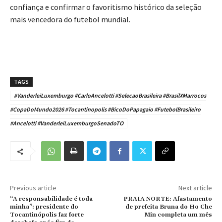
confiança e confirmar o favoritismo histórico da seleção
mais vencedora do futebol mundial.
TAGS
#VanderleiLuxemburgo #CarloAncelotti #SelecaoBrasileira #BrasilXMarrocos
#CopaDoMundo2026 #Tocantinopolis #BicoDoPapagaio #FutebolBrasileiro
#Ancelotti #VanderleiLuxemburgoSenadoTO
Previous article
Next article
“A responsabilidade é toda
PRAIA NORTE: Afastamento
minha”: presidente do
de prefeita Bruna do Ho Che
Tocantinópolis faz forte
Min completa um mês