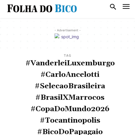
- Advertisement -
TAG
#VanderleiLuxemburgo
#CarloAncelotti
#SelecaoBrasileira
#BrasilXMarrocos
#CopaDoMundo2026
#Tocantinopolis
#BicoDoPapagaio