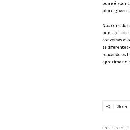
boa e é apont
bloco governi
Nos corredore
pontapé inicia
conversas evo
as diferentes
reacende os h
aproxima no h
Share
Previous article