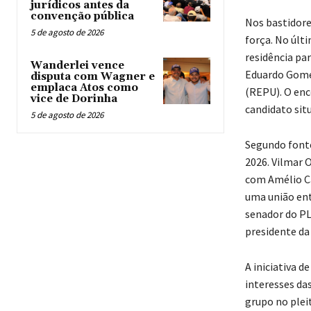
jurídicos antes da
convenção pública
Nos bastidore
5 de agosto de 2026
força. No últi
residência par
Wanderlei vence
Eduardo Gomes
disputa com Wagner e
emplaca Atos como
(REPU). O enc
vice de Dorinha
candidato sit
5 de agosto de 2026
Segundo fonte
2026. Vilmar 
com Amélio Ca
uma união ent
senador do PL
presidente da
A iniciativa d
interesses da
grupo no plei