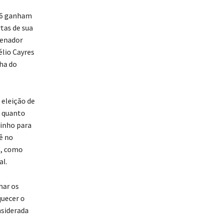
026 ganham
rtas de sua
senador
élio Cayres
ha do
 eleição de
s quanto
minho para
ê no
s, como
al.
har os
quecer o
nsiderada