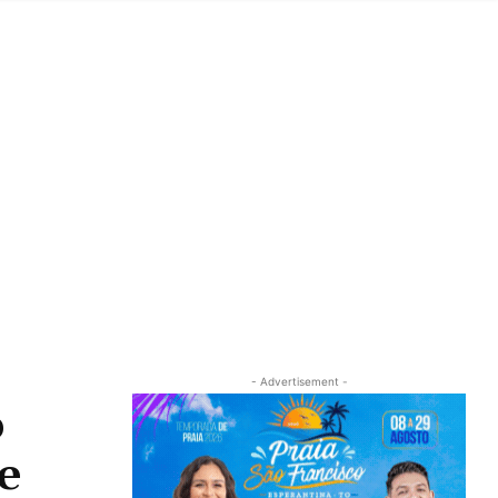
- Advertisement -
o
e