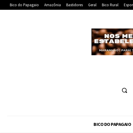
Bico do Papagaio
Amazônia
Bastidores
Geral
Bico Rural
Espor
BICO DO PAPAGAIO