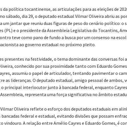
s da política tocantinense, as articulações para as eleições de 2
mo sábado, dia 29, o deputado estadual Vilmar Oliveira abriu as po
a um jantar que reuniu duas figuras de peso do cenário político: o 
 (PL) e o presidente da Assembleia Legislativa do Tocantins, Am
ontro teve como pano de fundo a busca por um consenso na escol
uacionista ao governo estadual no próximo pleito.
s presentes na festividade, o tema dominante das conversas foi a
Oliveira, conhecido por sua proximidade tanto com Eduardo Gome
yres, assumiu o papel de articulador, tentando pavimentar o ca
re as lideranças. O deputado estadual, amigo pessoal de ambos, v
 o principal interlocutor junto à bancada federal, enquanto Cayre
 Assembleia, representa uma força significativa no âmbito estadu
e Vilmar Oliveira reflete o esforço dos deputados estaduais em alin
s bancadas federal e estadual, evitando divisões que possam enfra
to vindouro. A relação entre Amélio Cayres e Eduardo Gomes, é co