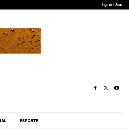
Sign in / Join
RAL
ESPORTE