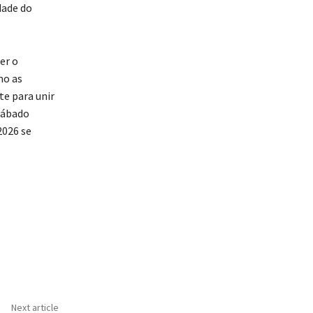
dade do
er o
mo as
te para unir
sábado
2026 se
Next article