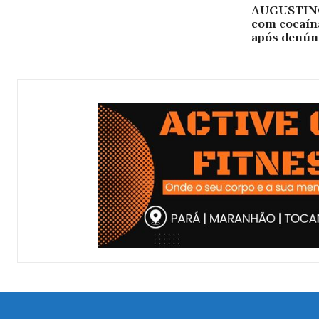
AUGUSTINÓP
com cocaína
após denún