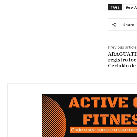
TAGS
Bico d
Share
Previous article
ARAGUATINS
registro loc
Certidão d