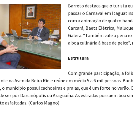
Barreto destaca que o turista q
passar o Carnaval em Itaguatin
com a animação de quatro banda
Carcará, Baets Elétrica, Maluque
Galera. “Também vale a pena e
a boa culinária à base de peixe”
Estrutura
Com grande participação, a foli
nte na Avenida Beira Rio e reúne em média 5 a 6 mil pessoas. Ban
 o município possui cachoeiras e praias, que é um forte no verão. 
de ser por Darcinópolis ou Araguaína. As estradas possuem boa sin
e asfaltadas. (Carlos Magno)