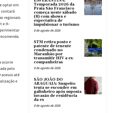
ESPERANTINA:
Temporada 2026 da
ue optar em
Praia São Francisco
s contará
começa neste sábado
(8) com shows e
s regionais:
expectativa de
t e H-
impulsionar o turismo
xperimentar
8 de agosto de 2026
, recomenda.
STM retira posto e
patente de tenente
condenado no
Maranhão por
transmitir HIV a ex-
a ocorre
companheiras
hada pelo
8 de agosto de 2026
O acesso até
SÃO JOÃO DO
alização e
ARAGUAIA: Suspeito
tenta se esconder em
galinheiro após suposta
invasão de residência
da ex
8 de agosto de 2026