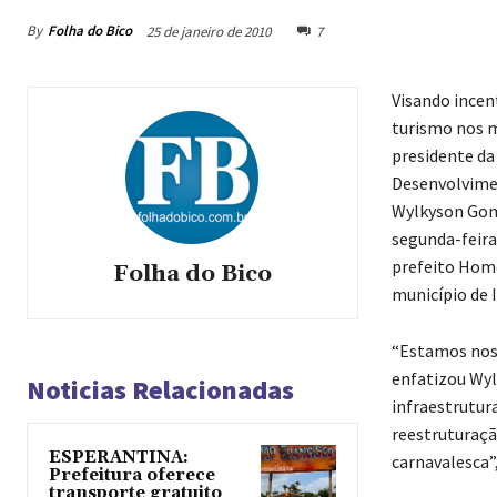
By
Folha do Bico
25 de janeiro de 2010
7
Visando incen
turismo nos m
presidente da
Desenvolvimen
Wylkyson Gom
segunda-feira
prefeito Home
Folha do Bico
município de 
“Estamos nos 
enfatizou Wyl
Noticias Relacionadas
infraestrutura
reestruturaçã
ESPERANTINA:
carnavalesca”
Prefeitura oferece
transporte gratuito