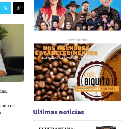
- Advertisement -
cas,
tando na
Ultimas noticias
a