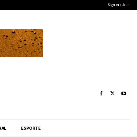
Sign in / Join
RAL
ESPORTE