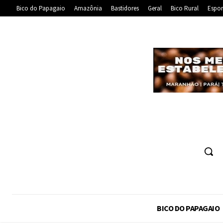
Bico do Papagaio
Amazônia
Bastidores
Geral
Bico Rural
Espor
BICO DO PAPAGAIO