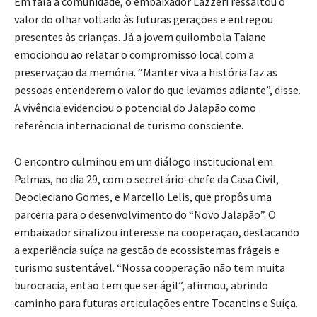
Em fala à comunidade, o embaixador Lazzeri ressaltou o
valor do olhar voltado às futuras gerações e entregou
presentes às crianças. Já a jovem quilombola Taiane
emocionou ao relatar o compromisso local com a
preservação da memória. “Manter viva a história faz as
pessoas entenderem o valor do que levamos adiante”, disse.
A vivência evidenciou o potencial do Jalapão como
referência internacional de turismo consciente.
O encontro culminou em um diálogo institucional em
Palmas, no dia 29, com o secretário-chefe da Casa Civil,
Deocleciano Gomes, e Marcello Lelis, que propôs uma
parceria para o desenvolvimento do “Novo Jalapão”. O
embaixador sinalizou interesse na cooperação, destacando
a experiência suíça na gestão de ecossistemas frágeis e
turismo sustentável. “Nossa cooperação não tem muita
burocracia, então tem que ser ágil”, afirmou, abrindo
caminho para futuras articulações entre Tocantins e Suíça.