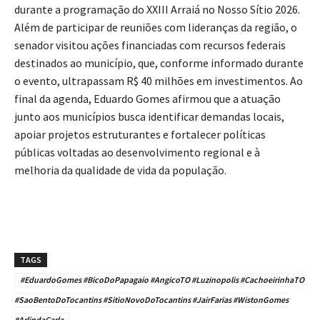
durante a programação do XXIII Arraiá no Nosso Sítio 2026.
Além de participar de reuniões com lideranças da região, o
senador visitou ações financiadas com recursos federais
destinados ao município, que, conforme informado durante
o evento, ultrapassam R$ 40 milhões em investimentos. Ao
final da agenda, Eduardo Gomes afirmou que a atuação
junto aos municípios busca identificar demandas locais,
apoiar projetos estruturantes e fortalecer políticas
públicas voltadas ao desenvolvimento regional e à
melhoria da qualidade de vida da população.
TAGS
#EduardoGomes #BicoDoPapagaio #AngicoTO #Luzinopolis #CachoeirinhaTO
#SaoBentoDoTocantins #SitioNovoDoTocantins #JairFarias #WistonGomes
#ArlindaCarla