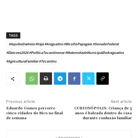
TAGS
#AquilesDaAreia #Iraja #Araguatins #BicoDoPapagaio #SenadoFederal
#Eleicoes2026 #PoliticaTocantinense #MaternidadeMunicipalDeAraguatins
#AgriculturaFamiliar #Tocantins
Previous article
Next article
Eduardo Gomes percorre
CURIONÓPOLIS: Criança de 5
cinco cidades do Bico no final
anos é baleada dentro de casa
de semana
durante confusão familiar
- Advertisement -