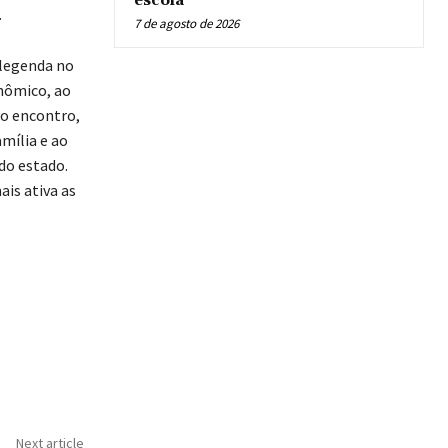
escola
.
7 de agosto de 2026
 legenda no
nômico, ao
 o encontro,
mília e ao
do estado.
ais ativa as
Next article