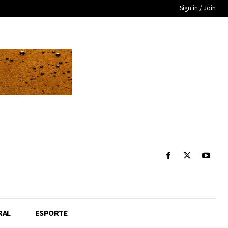
Sign in / Join
RAL
ESPORTE