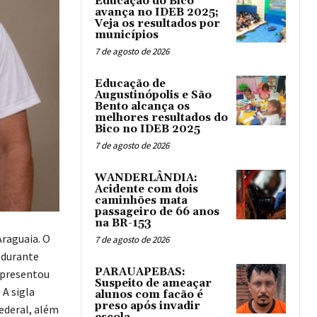
Educação do Bico
avança no IDEB 2025;
Veja os resultados por
municípios
7 de agosto de 2026
Educação de
Augustinópolis e São
Bento alcança os
melhores resultados do
Bico no IDEB 2025
7 de agosto de 2026
WANDERLÂNDIA:
Acidente com dois
caminhões mata
passageiro de 66 anos
na BR-153
Araguaia. O
7 de agosto de 2026
 durante
PARAUAPEBAS:
apresentou
Suspeito de ameaçar
 A sigla
alunos com facão é
preso após invadir
ederal, além