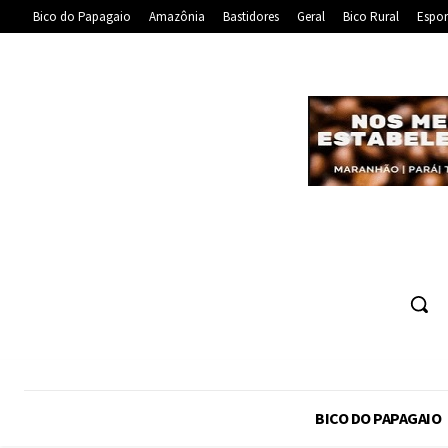
Bico do Papagaio
Amazônia
Bastidores
Geral
Bico Rural
Espor
BICO DO PAPAGAIO