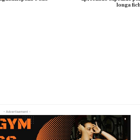
longa fic
- Advertisement -