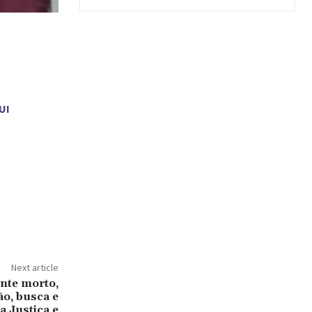
UI
Next article
nte morto,
ão, busca e
a Justiça e