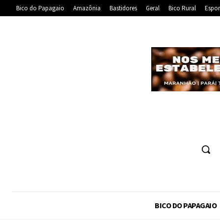
Bico do Papagaio
Amazônia
Bastidores
Geral
Bico Rural
Espor
BICO DO PAPAGAIO