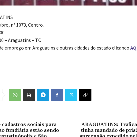
UATINS
bro, n° 1073, Centro.
00
00 – Araguatins – TO
 de emprego em Araguatins e outras cidades do estado clicando
AQ
 cadastros sociais para
ARAGUATINS: Trafica
ão fundiária estão sendo
tinha mandado de pris
ugustinópolis e São
apreensão expedido pel