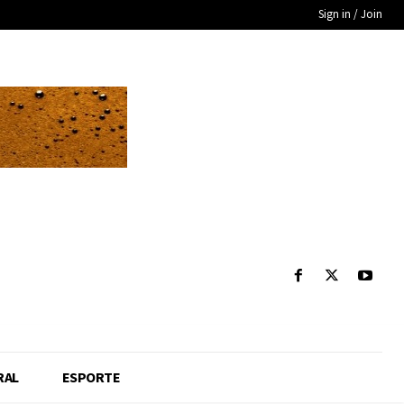
Sign in / Join
RAL
ESPORTE