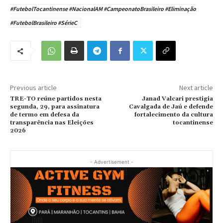
#FutebolTocantinense #NacionalAM #CampeonatoBrasileiro #Eliminação
#FutebolBrasileiro #SérieC
Previous article
Next article
TRE-TO reúne partidos nesta
Janad Valcari prestigia
segunda, 29, para assinatura
Cavalgada de Jaú e defende
de termo em defesa da
fortalecimento da cultura
transparência nas Eleições
tocantinense
2026
- Advertisement -