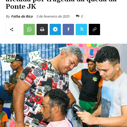
Ponte JK
3 de fevereiro de 2025
0
By
Folha do Bico