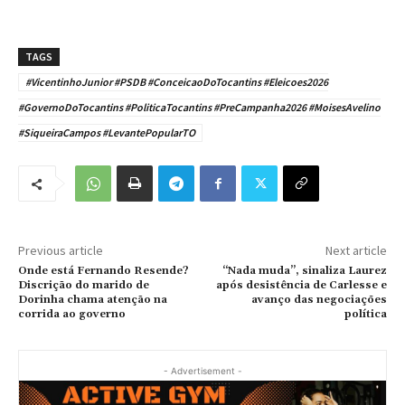
TAGS
#VicentinhoJunior #PSDB #ConceicaoDoTocantins #Eleicoes2026
#GovernoDoTocantins #PoliticaTocantins #PreCampanha2026 #MoisesAvelino
#SiqueiraCampos #LevantePopularTO
Previous article
Next article
Onde está Fernando Resende?
“Nada muda”, sinaliza Laurez
Discrição do marido de
após desistência de Carlesse e
Dorinha chama atenção na
avanço das negociações
corrida ao governo
política
- Advertisement -