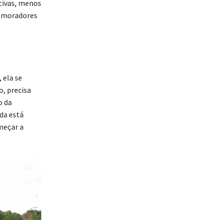
tivas, menos
s moradores
 ela se
, precisa
o da
da está
meçar a