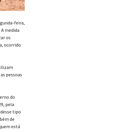
gunda-feira,
. A medida
ar os
, ocorrido
tilizam
 as pessoas
verno do
9, pela
 desse tipo
mbém de
 quem está