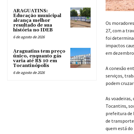
ARAGUATINS:
Educação municipal
alcança melhor
Os moradores 
resultado de sua
história no IDEB
27, com a tra
6 de agosto de 2026
foi determina
impactos caus
Araguatins tem preço
em dezembro 
único, enquanto gás
varia até R$ 10 em
Tocantinópolis
A conexão ent
6 de agosto de 2026
serviços, tra
podem cruzar 
As voadeiras,
Tocantins, so
prefeitura de
de transporte
quem está do 