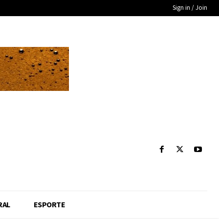
Sign in / Join
RAL
ESPORTE