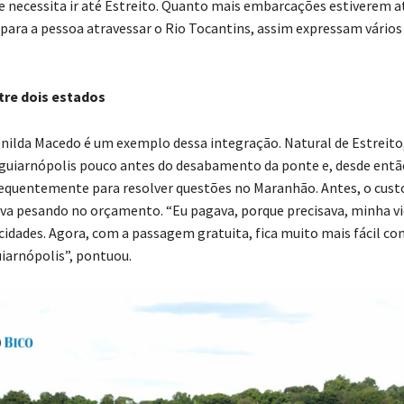
e necessita ir até Estreito. Quanto mais embarcações estiverem a
para a pessoa atravessar o Rio Tocantins, assim expressam vário
tre dois estados
enilda Macedo é um exemplo dessa integração. Natural de Estreito,
uiarnópolis pouco antes do desabamento da ponte e, desde então
frequentemente para resolver questões no Maranhão. Antes, o cust
ava pesando no orçamento. “Eu pagava, porque precisava, minha vi
 cidades. Agora, com a passagem gratuita, fica muito mais fácil co
iarnópolis”, pontuou.