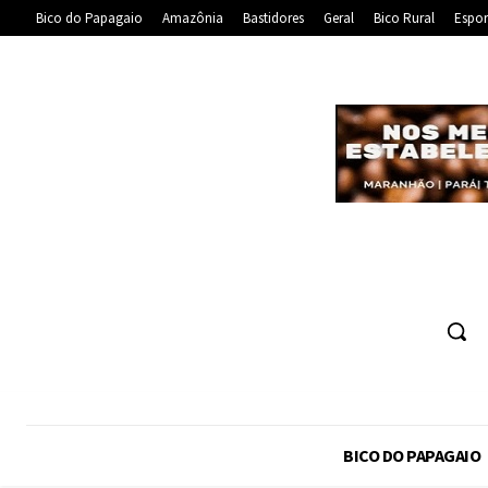
Bico do Papagaio
Amazônia
Bastidores
Geral
Bico Rural
Espor
BICO DO PAPAGAIO