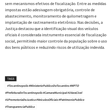
sem mecanismos efetivos de fiscalização. Entre as medidas
impostas estão adesivagem obrigatória, controle de
abastecimento, monitoramento de quilometragem e
implantação de rastreamento eletrônico. Nas decisões, a
Justiça destacou que a identificação visual dos veículos
oficiais é considerada instrumento essencial de fiscalização
social, permitindo maior controle da população sobre o uso
dos bens públicos e reduzindo riscos de utilização indevida.
TAGS
#Tocantinopolis #MinisterioPublicoDoTocantins #MPTO
#PrefeituraDeTocantinopolis #CamaraMunicipal #1VaraCivel
#1PromotoriaDeJustica #VeiculosOficiais #PatrimonioPublico
#TransparenciaPublica