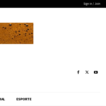
Sign in / Join
RAL
ESPORTE