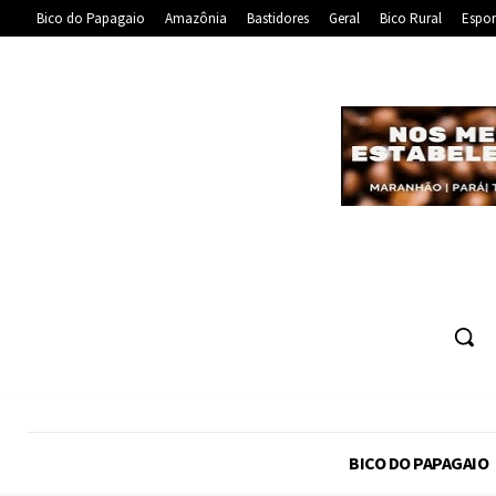
Bico do Papagaio
Amazônia
Bastidores
Geral
Bico Rural
Espor
BICO DO PAPAGAIO