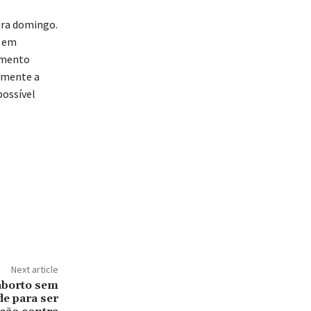
ara domingo.
e em
cimento
amente a
possível
Next article
aborto sem
e para ser