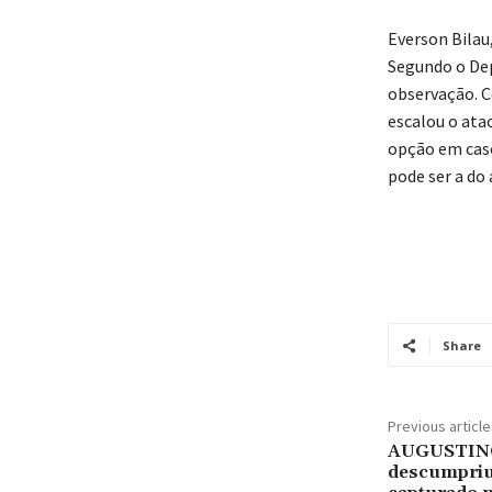
Everson Bilau
Segundo o De
observação. C
escalou o ata
opção em caso
pode ser a do
Share
Previous article
AUGUSTINÓP
descumpriu 