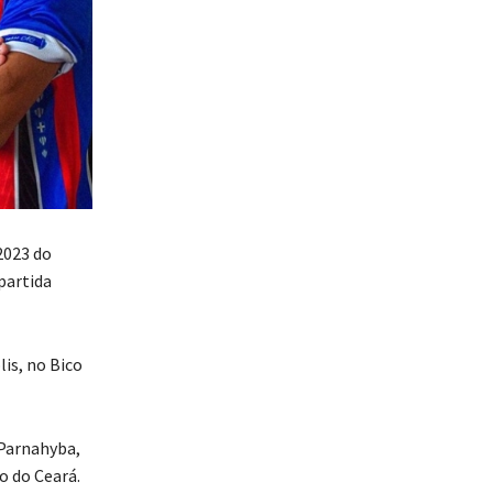
2023 do
partida
is, no Bico
 Parnahyba,
o do Ceará.