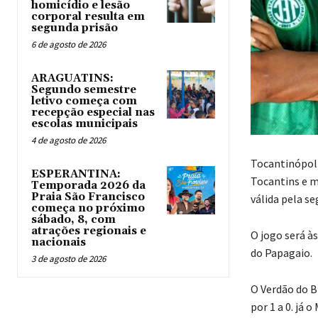
homicídio e lesão
corporal resulta em
segunda prisão
6 de agosto de 2026
ARAGUATINS:
Segundo semestre
letivo começa com
recepção especial nas
escolas municipais
4 de agosto de 2026
Tocantinópoli
ESPERANTINA:
Tocantins e m
Temporada 2026 da
Praia São Francisco
válida pela se
começa no próximo
sábado, 8, com
atrações regionais e
O jogo será à
nacionais
do Papagaio.
3 de agosto de 2026
O Verdão do B
por 1 a 0. já