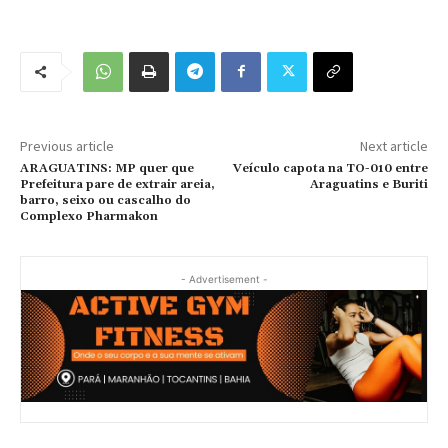
Previous article
Next article
ARAGUATINS: MP quer que
Veículo capota na TO-010 entre
Prefeitura pare de extrair areia,
Araguatins e Buriti
barro, seixo ou cascalho do
Complexo Pharmakon
- Advertisement -