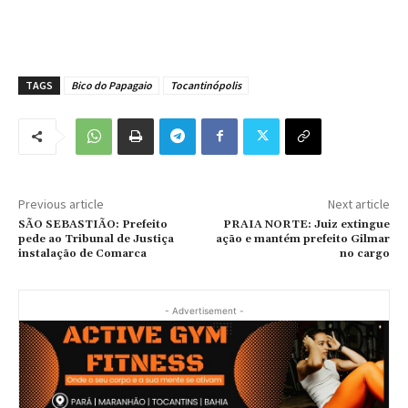
TAGS
Bico do Papagaio
Tocantinópolis
Previous article
Next article
SÃO SEBASTIÃO: Prefeito
PRAIA NORTE: Juiz extingue
pede ao Tribunal de Justiça
ação e mantém prefeito Gilmar
instalação de Comarca
no cargo
- Advertisement -