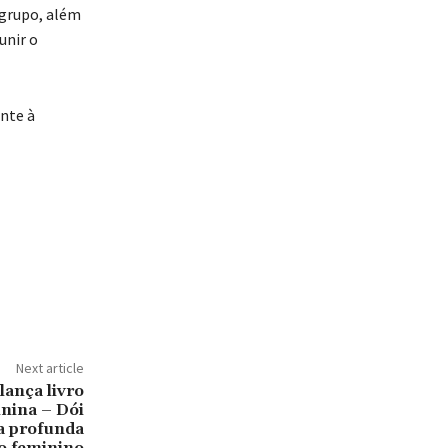
 grupo, além
unir o
ente à
Next article
ança livro
inina – Dói
a profunda