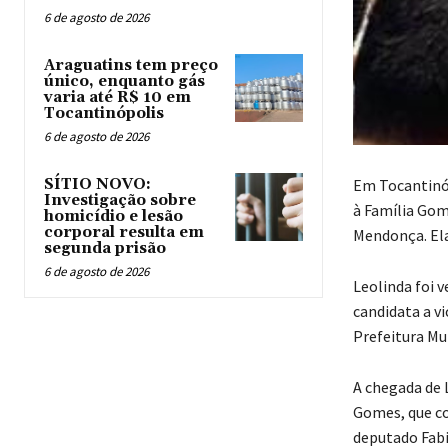
6 de agosto de 2026
Araguatins tem preço
único, enquanto gás
varia até R$ 10 em
Tocantinópolis
6 de agosto de 2026
Em Tocantinóp
SÍTIO NOVO:
Investigação sobre
à Família Gom
homicídio e lesão
corporal resulta em
Mendonça. Ela,
segunda prisão
6 de agosto de 2026
Leolinda foi v
candidata a v
Prefeitura Mun
A chegada de 
Gomes, que c
deputado Fabi