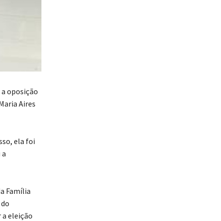
 a oposição
Maria Aires
so, ela foi
 a
a Família
 do
 a eleição