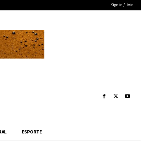
Sign in / Join
RAL
ESPORTE