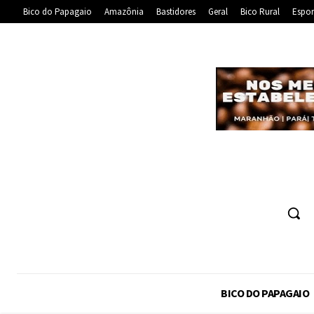
Bico do Papagaio
Amazônia
Bastidores
Geral
Bico Rural
Espor
BICO DO PAPAGAIO