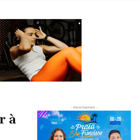
- Advertisement -
r à