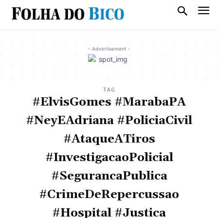
- Advertisement -
TAG
#ElvisGomes #MarabaPA
#NeyEAdriana #PoliciaCivil
#AtaqueATiros
#InvestigacaoPolicial
#SegurancaPublica
#CrimeDeRepercussao
#Hospital #Justica