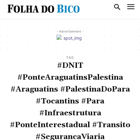
- Advertisement -
TAG
#DNIT
#PonteAraguatinsPalestina
#Araguatins #PalestinaDoPara
#Tocantins #Para
#Infraestrutura
#PonteInterestadual #Transito
#SegurancaViaria