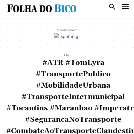
- Advertisement -
TAG
#ATR #TomLyra
#TransportePublico
#MobilidadeUrbana
#TransporteIntermunicipal
#Tocantins #Maranhao #Imperatr
#SegurancaNoTransporte
#CombateAoTransporteClandesti