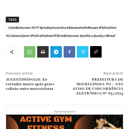
TAGS
#JairBolsonaro #STF #prisãopreventiva #AlexandreDeMoraes #FlávioDino
#CristianoZanin #PolíciaFederal #FlávioBolsonaro #política #justiça #Brasil
Previous article
Next article
AUGUSTINÓPOLIS: Ex-
PREFEITURA DE
vereador morre após grave
MAURILÂNDIA-TO – ATO
colisão entre motocicletas
AVISO DE CONCORRÊNCIA
ELETRÔNICA Nº 03/2025
- Advertisement -