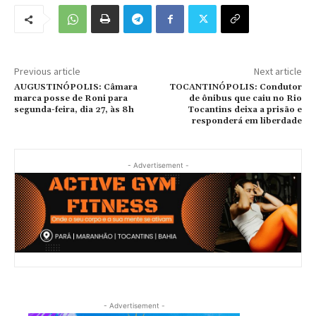
Previous article
Next article
AUGUSTINÓPOLIS: Câmara
TOCANTINÓPOLIS: Condutor
marca posse de Roni para
de ônibus que caiu no Rio
segunda-feira, dia 27, às 8h
Tocantins deixa a prisão e
responderá em liberdade
- Advertisement -
- Advertisement -