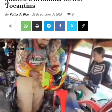
Tocantins
26 de outubro de 2025
0
By
Folha do Bico