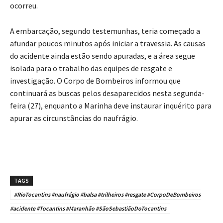
ocorreu.
A embarcação, segundo testemunhas, teria começado a
afundar poucos minutos após iniciar a travessia. As causas
do acidente ainda estão sendo apuradas, e a área segue
isolada para o trabalho das equipes de resgate e
investigação. O Corpo de Bombeiros informou que
continuará as buscas pelos desaparecidos nesta segunda-
feira (27), enquanto a Marinha deve instaurar inquérito para
apurar as circunstâncias do naufrágio.
TAGS
#RioTocantins #naufrágio #balsa #trilheiros #resgate #CorpoDeBombeiros
#acidente #Tocantins #Maranhão #SãoSebastiãoDoTocantins