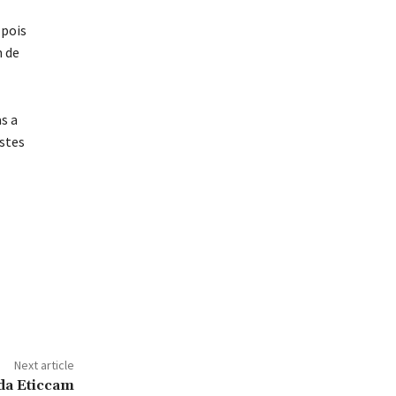
 pois
 de
s a
stes
Next article
a Eticcam