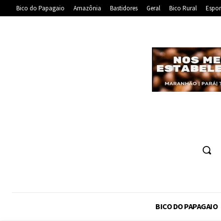
Bico do Papagaio
Amazônia
Bastidores
Geral
Bico Rural
Espor
BICO DO PAPAGAIO