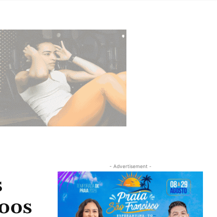
- Advertisement -
s
voos