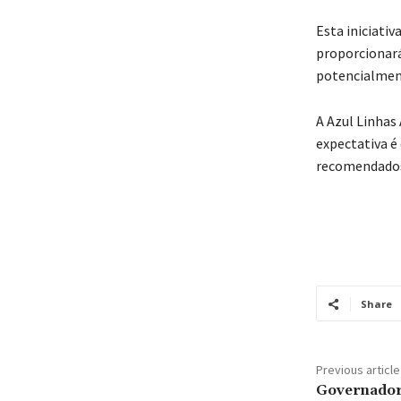
Esta iniciativ
proporcionará
potencialment
A Azul Linhas 
expectativa é
recomendados 
Share
Previous article
Governador