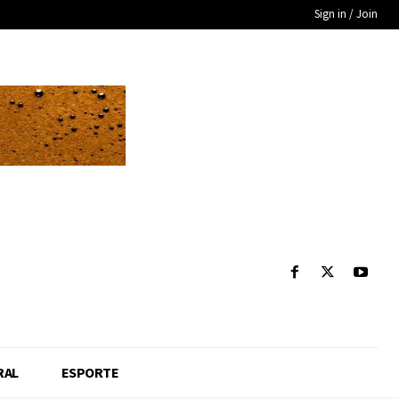
Sign in / Join
RAL
ESPORTE