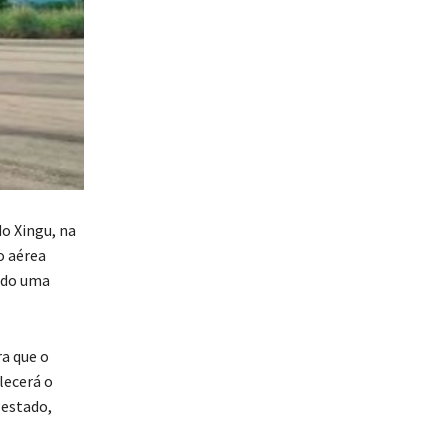
do Xingu, na
o aérea
endo uma
ra que o
lecerá o
 estado,