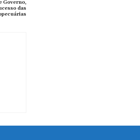
re Governo,
ucesso das
opecuárias