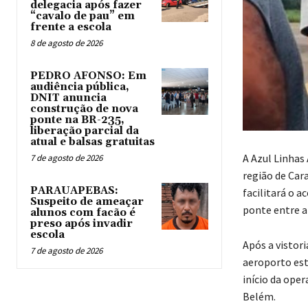
delegacia após fazer
“cavalo de pau” em
frente a escola
8 de agosto de 2026
PEDRO AFONSO: Em
audiência pública,
DNIT anuncia
construção de nova
ponte na BR-235,
liberação parcial da
atual e balsas gratuitas
A Azul Linhas 
7 de agosto de 2026
região de Cara
PARAUAPEBAS:
facilitará o 
Suspeito de ameaçar
ponte entre a
alunos com facão é
preso após invadir
escola
Após a vistori
7 de agosto de 2026
aeroporto est
início da oper
Belém.