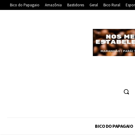
Bico do Papagaio
Amazônia
Bastidores
Geral
Bico Rural
Espor
BICO DO PAPAGAIO