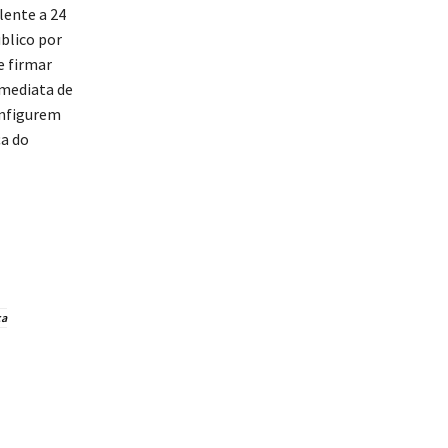
lente a 24
blico por
e firmar
imediata de
onfigurem
ça do
ca