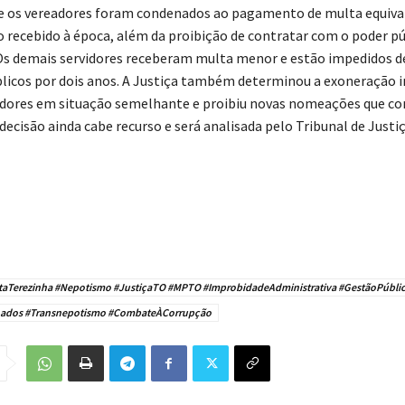
 e os vereadores foram condenados ao pagamento de multa equiva
io recebido à época, além da proibição de contratar com o poder pú
Os demais servidores receberam multa menor e estão impedidos d
licos por dois anos. A Justiça também determinou a exoneração 
idores em situação semelhante e proibiu novas nomeações que c
ecisão ainda cabe recurso e será analisada pelo Tribunal de Justi
taTerezinha #Nepotismo #JustiçaTO #MPTO #ImprobidadeAdministrativa #GestãoPúbli
nados #Transnepotismo #CombateÀCorrupção