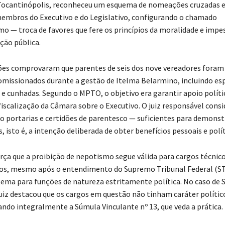
 Tocantinópolis, reconheceu um esquema de nomeações cruzadas 
embros do Executivo e do Legislativo, configurando o chamado
o — troca de favores que fere os princípios da moralidade e impe
ção pública.
ões comprovaram que parentes de seis dos nove vereadores fora
omissionados durante a gestão de Itelma Belarmino, incluindo es
s e cunhadas. Segundo o MPTO, o objetivo era garantir apoio políti
fiscalização da Câmara sobre o Executivo. O juiz responsável consi
 portarias e certidões de parentesco — suficientes para demonst
, isto é, a intenção deliberada de obter benefícios pessoais e polít
orça que a proibição de nepotismo segue válida para cargos técnico
os, mesmo após o entendimento do Supremo Tribunal Federal (ST
 tema para funções de natureza estritamente política. No caso de 
juiz destacou que os cargos em questão não tinham caráter polític
cando integralmente a Súmula Vinculante nº 13, que veda a prática.