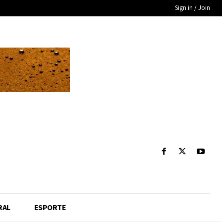
Sign in / Join
RAL
ESPORTE