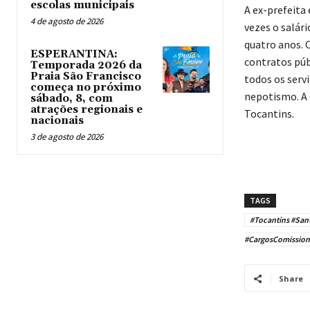
escolas municipais
A ex-prefeita
4 de agosto de 2026
vezes o salár
quatro anos. 
ESPERANTINA:
contratos púb
Temporada 2026 da
Praia São Francisco
todos os serv
começa no próximo
nepotismo. A d
sábado, 8, com
atrações regionais e
Tocantins.
nacionais
3 de agosto de 2026
TAGS
#Tocantins #San
#CargosComissio
Share