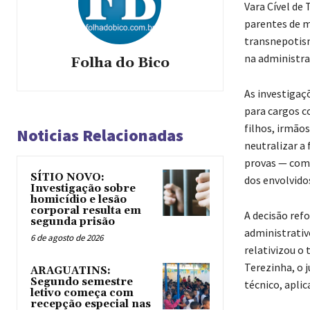
Vara Cível de
parentes de m
transnepotism
na administra
Folha do Bico
As investigaç
para cargos c
filhos, irmão
Noticias Relacionadas
neutralizar a 
provas — como
SÍTIO NOVO:
dos envolvidos
Investigação sobre
homicídio e lesão
corporal resulta em
A decisão ref
segunda prisão
administrativ
6 de agosto de 2026
relativizou o
Terezinha, o 
ARAGUATINS:
Segundo semestre
técnico, apli
letivo começa com
recepção especial nas