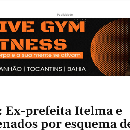
Publicidade
x-prefeita Itelma e
enados por esquema d