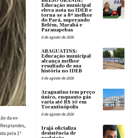
BREJO GRANDE:
Educação municipal
eleva nota no IDEB e
torna-se a 8ª melhor
do Pará, superando
Belém, Marabá e
Parauapebas
6 de agosto de 2026
ARAGUATINS:
Educação municipal
alcança melhor
resultado de sua
história no IDEB
6 de agosto de 2026
Araguatins tem preço
único, enquanto gás
varia até R$ 10 em
Tocantinópolis
6 de agosto de 2026
ão da ex-
 Resplandes,
Irajá oficializa
ida pela 1ª
desistência de