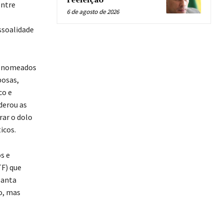
reeleição
entre
6 de agosto de 2026
ssoalidade
m nomeados
posas,
co e
derou as
rar o dolo
icos.
s e
F) que
Santa
o, mas