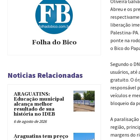
Oliveira Galv
Abreu e os pre
respectivamen
liberação ime
Palestina-PA.
ponte na rodo
Folha do Bico
o Bico do Papa
Segundo o DNI
usuários, até
Noticias Relacionadas
gratuito. O ó
responsável pe
ARAGUATINS:
veículos e me
Educação municipal
bloqueio da p
alcança melhor
resultado de sua
história no IDEB
A paralisação
6 de agosto de 2026
região, princ
margens do ri
Araguatins tem preço