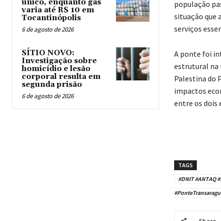
único, enquanto gás
população pas
varia até R$ 10 em
situação que 
Tocantinópolis
serviços esse
6 de agosto de 2026
SÍTIO NOVO:
A ponte foi i
Investigação sobre
estrutural na
homicídio e lesão
corporal resulta em
Palestina do 
segunda prisão
impactos econ
6 de agosto de 2026
entre os dois
TAGS
#DNIT #ANTAQ #F
#PonteTransaragua
Share