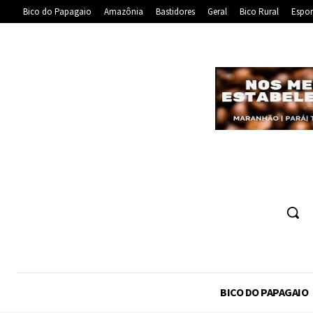
Bico do Papagaio
Amazônia
Bastidores
Geral
Bico Rural
Espor
BICO DO PAPAGAIO