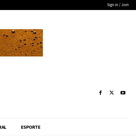
Sign in / Join
RAL
ESPORTE