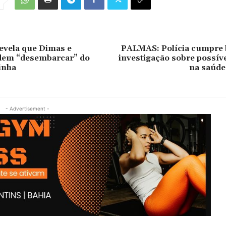
revela que Dimas e
PALMAS: Polícia cumpre
em “desembarcar” do
investigação sobre possív
inha
na saúde
- Advertisement -