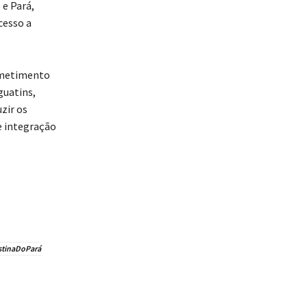
 e Pará,
cesso a
rometimento
guatins,
zir os
e integração
stinaDoPará