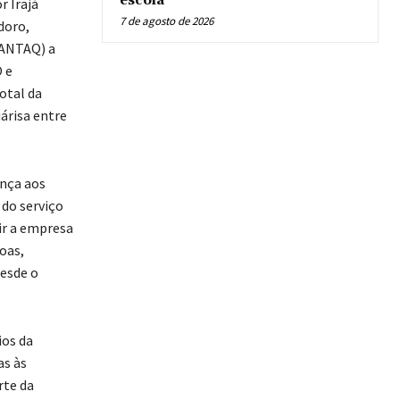
escola
r Irajá
7 de agosto de 2026
doro,
(ANTAQ) a
 e
otal da
árisa entre
nça aos
 do serviço
ir a empresa
oas,
desde o
ios da
as às
rte da