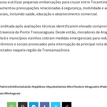
sou a utilizar pequenas embarcações para cruzar entre Tocantins
aumentou preocupações relacionadas à segurança, mobilidade e a
nciais, incluindo saúde, educação e abastecimento comercial.
nterditada após avaliações técnicas identificarem elevado comp
 travessia da Ponte Transaraguaia. Desde então, moradores de Ara
Pará e municípios vizinhos cobram medidas emergenciais para redu
ômicos e sociais provocados pela interrupção da principal rota d
 estados naquela região da Transamazônica.
abrícioDeOliveiraGalvão #IrajáAbreu #AquilesDaAreia #RoniTeodoro #Araguatins #Pale
ia #RioAraguaia