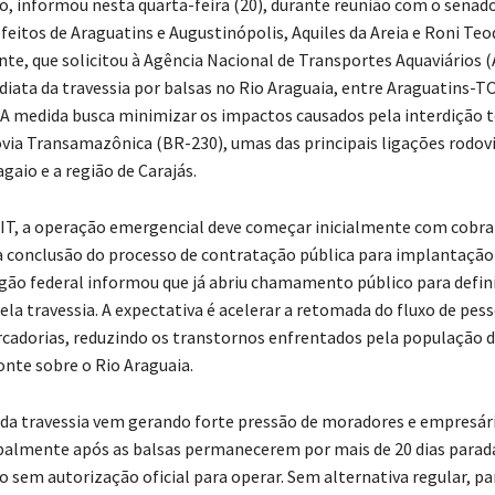
ão, informou nesta quarta-feira (20), durante reunião com o senado
feitos de Araguatins e Augustinópolis, Aquiles da Areia e Roni Teo
te, que solicitou à Agência Nacional de Transportes Aquaviários 
diata da travessia por balsas no Rio Araguaia, entre Araguatins-TO
 A medida busca minimizar os impactos causados pela interdição t
via Transamazônica (BR-230), umas das principais ligações rodovi
gaio e a região de Carajás.
T, a operação emergencial deve começar inicialmente com cobra
 a conclusão do processo de contratação pública para implantação
rgão federal informou que já abriu chamamento público para defin
la travessia. A expectativa é acelerar a retomada do fluxo de pess
rcadorias, reduzindo os transtornos enfrentados pela população 
onte sobre o Rio Araguaia.
 da travessia vem gerando forte pressão de moradores e empresár
ipalmente após as balsas permanecerem por mais de 20 dias parad
o sem autorização oficial para operar. Sem alternativa regular, pa