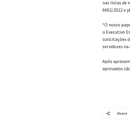
nas listas de 
6062/2022 e j
“O nosso pape
o Executivo E
solicitações 
servidores na
Após apresent
aprovados sã
Share