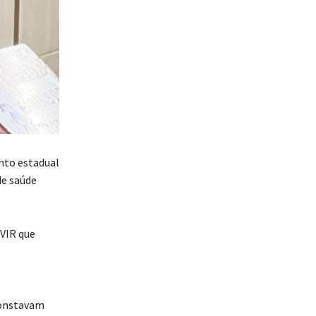
nto estadual
de saúde
RVIR que
constavam