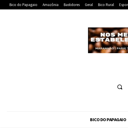
Bico do Papagaio
Amazônia
Bastidores
Geral
Bico Rural
Espor
BICO DO PAPAGAIO