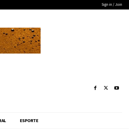
Sign in / Join
RAL
ESPORTE