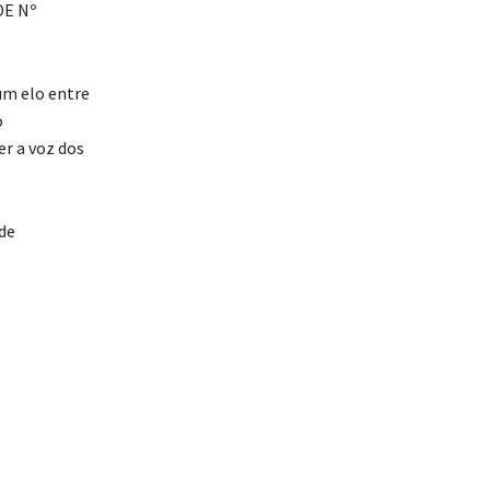
OE Nº
um elo entre
o
r a voz dos
de