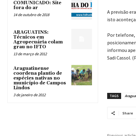
COMUNICADO: Site
fora do ar
A previsão er
14 de outubro de 2018
isto aconteça
ARAGUATINS:
Por telefone,
Técnicos em
Agropecuária colam
posicionament
grau no IFTO
informou apen
13 de março de 2012
Sadi Cassol. (
Araguatinense
coordena plantio de
espécies nativas no
município de Campos
Lindos
3 de janeiro de 2012
TAGS
Aragua
Share
Previous article