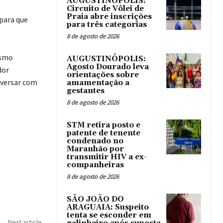
AUGUSTINÓPOLIS:
Circuito de Vôlei de
Praia abre inscrições
 para que
para três categorias
8 de agosto de 2026
esmo
AUGUSTINÓPOLIS:
Agosto Dourado leva
dor
orientações sobre
nversar com
amamentação a
gestantes
8 de agosto de 2026
STM retira posto e
patente de tenente
condenado no
Maranhão por
transmitir HIV a ex-
companheiras
8 de agosto de 2026
SÃO JOÃO DO
ARAGUAIA: Suspeito
tenta se esconder em
Next article