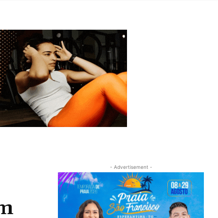
- Advertisement -
om