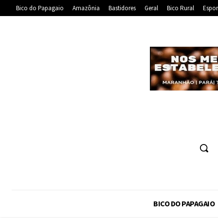
Bico do Papagaio
Amazônia
Bastidores
Geral
Bico Rural
Espor
BICO DO PAPAGAIO