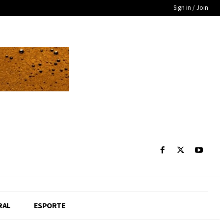
Sign in / Join
RAL
ESPORTE