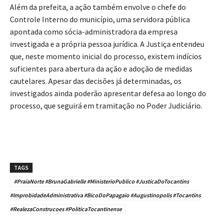
Além da prefeita, a ação também envolve o chefe do
Controle Interno do município, uma servidora pública
apontada como sócia-administradora da empresa
investigada e a própria pessoa jurídica. A Justiça entendeu
que, neste momento inicial do processo, existem indícios
suficientes para abertura da ação e adoção de medidas
cautelares. Apesar das decisões já determinadas, os
investigados ainda poderão apresentar defesa ao longo do
processo, que seguirá em tramitação no Poder Judiciário.
TAGS
#PraiaNorte #BrunaGabrielle #MinisterioPublico #JusticaDoTocantins
#ImprobidadeAdministrativa #BicoDoPapagaio #Augustinopolis #Tocantins
#RealezaConstrucoes #PoliticaTocantinense