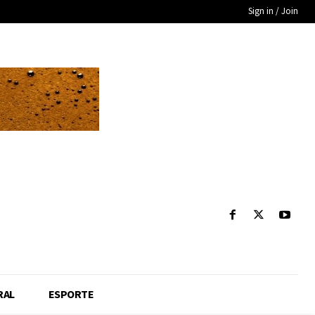
Sign in / Join
RAL
ESPORTE