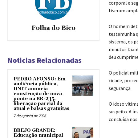
corporal e se
tiveram ampl
O homem deti
Folha do Bico
testemunha qu
sistema, os p
minutos Diant
deu cumprimen
Noticias Relacionadas
O policial mi
PEDRO AFONSO: Em
cidade, proce
audiência pública,
segurança.
DNIT anuncia
construção de nova
ponte na BR-235,
liberação parcial da
O idoso vítim
atual e balsas gratuitas
suspeito. A i
7 de agosto de 2026
concluída nos
BREJO GRANDE:
Educação municipal