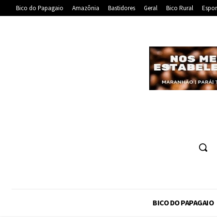
Bico do Papagaio
Amazônia
Bastidores
Geral
Bico Rural
Espor
BICO DO PAPAGAIO