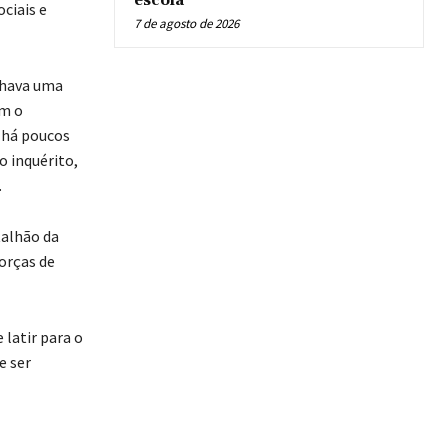
escola
ciais e
7 de agosto de 2026
nhava uma
em o
a há poucos
o inquérito,
.
talhão da
orças de
latir para o
e ser