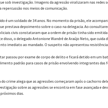
gue sob investigação. Imagens da agressão viralizaram nas redes so
a repercussão nos meios de comunicação.
do é um soldado de 34 anos. No momento da prisão, ele acompa
e prestava depoimento sobre o caso na delegacia. Ao consultar
oliciais civis constataram que a ordem de prisão tinha sido emitid
e disso, o delegado Antonione Wandré de Araújo Neto, que cuida d
to imediato ao mandado. O suspeito não apresentou resistência
litar passou por exame de corpo de delito e ficará detido em um ba
dimento padrão para casos de prisão envolvendo integrantes das f
a do crime alega que as agressões começaram após o cachorro dele 
nvestigação sobre as agressões se encontra em fase avançada e dev
 próximos dias.