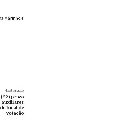
nha Marinho e
Next article
(22) prazo
 auxiliares
de local de
votação