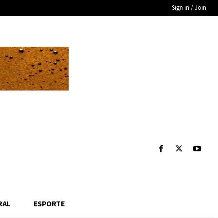
Sign in / Join
RAL
ESPORTE