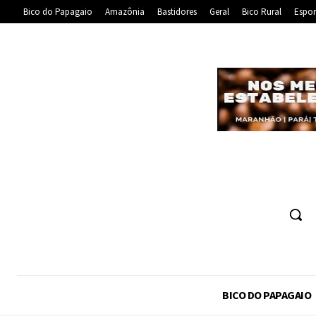
Bico do Papagaio
Amazônia
Bastidores
Geral
Bico Rural
Espor
BICO DO PAPAGAIO