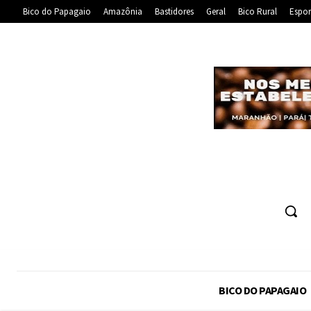
Bico do Papagaio
Amazônia
Bastidores
Geral
Bico Rural
Espor
BICO DO PAPAGAIO