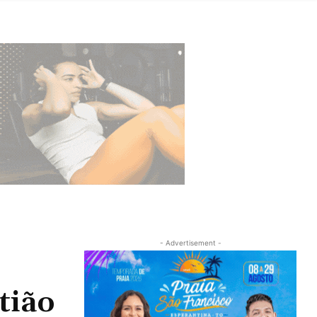
- Advertisement -
tião