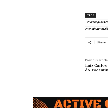
TAGS
#Parauapebas #C
#RenatinhoPacajá
Share
Previous article
Luiz Carlos
do Tocantin