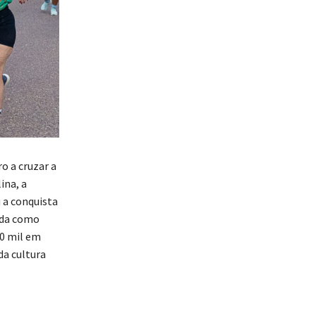
o a cruzar a
ina, a
 a conquista
ada como
50 mil em
da cultura