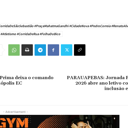
orridaDeSãoSebastião #PraçaMahatmaGandhi #CidadeNova #PedroCorreia #RenatoAlv
 #Atletismo #CorridaDeRua #FolhaDoBico
 Prima deixa o comando
PARAUAPEBAS: Jornada P
ópolis EC
2026 abre ano letivo 
inclusão e
- Advertisement -