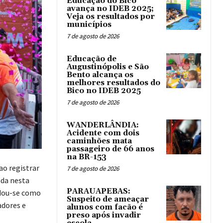
Educação do Bico
avança no IDEB 2025;
Veja os resultados por
municípios
7 de agosto de 2026
Educação de
Augustinópolis e São
Bento alcança os
melhores resultados do
Bico no IDEB 2025
7 de agosto de 2026
WANDERLÂNDIA:
Acidente com dois
caminhões mata
passageiro de 66 anos
na BR-153
ao registrar
7 de agosto de 2026
ada nesta
PARAUAPEBAS:
idou-se como
Suspeito de ameaçar
adores e
alunos com facão é
preso após invadir