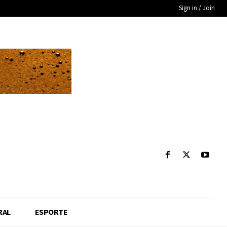
Sign in / Join
RAL
ESPORTE