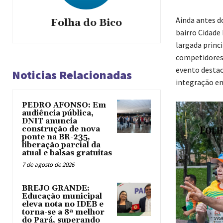
Ainda antes d
Folha do Bico
bairro Cidade
largada princ
competidores 
evento destac
Noticias Relacionadas
integração en
PEDRO AFONSO: Em
audiência pública,
DNIT anuncia
construção de nova
ponte na BR-235,
liberação parcial da
atual e balsas gratuitas
7 de agosto de 2026
BREJO GRANDE:
Educação municipal
eleva nota no IDEB e
torna-se a 8ª melhor
do Pará, superando