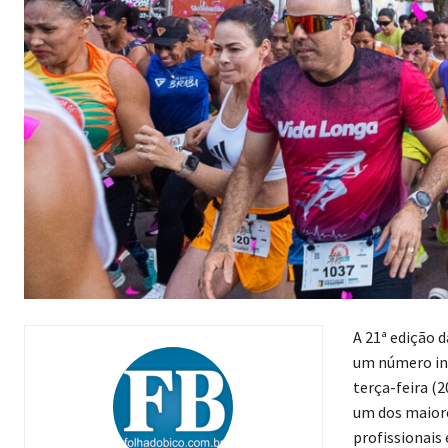
A 21ª edição d
um número iné
terça-feira (
um dos maiore
profissionais