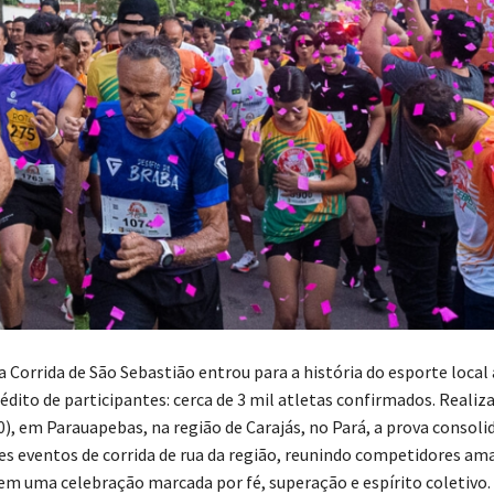
a Corrida de São Sebastião entrou para a história do esporte local 
dito de participantes: cerca de 3 mil atletas confirmados. Realiz
20), em Parauapebas, na região de Carajás, no Pará, a prova consol
s eventos de corrida de rua da região, reunindo competidores am
 em uma celebração marcada por fé, superação e espírito coletivo.