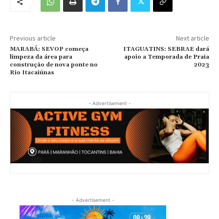
Previous article
Next article
MARABÁ: SEVOP começa
ITAGUATINS: SEBRAE dará
limpeza da área para
apoio a Temporada de Praia
construção de nova ponte no
2023
Rio Itacaiúnas
- Advertisement -
- Advertisement -